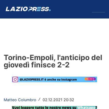
↓
Menu
Lazio
News
Torino-Empoli, l'anticipo del
Formello
giovedì finisce 2-2
Infortuni
Primavera
Calciomercato
Matteo Columbro
02.12.2021 20:32
/
Lazio Women