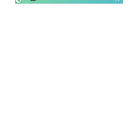
Rassegna Lazio
Social
Calcio
Serie A
Champions League
Europa League
Altri Sport
Formula 1
Tennis
Vela