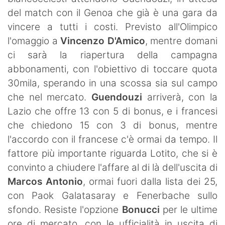
SHOP LAZIO
del match con il Genoa che già è una gara da
vincere a tutti i costi. Previsto all'Olimpico
Contatti
l'omaggio a
Vincenzo D'Amico
, mentre domani
ci sarà la riapertura della campagna
abbonamenti, con l'obiettivo di toccare quota
30mila, sperando in una scossa sia sul campo
che nel mercato.
Guendouzi
arriverà, con la
Lazio che offre 13 con 5 di bonus, e i francesi
che chiedono 15 con 3 di bonus, mentre
l'accordo con il francese c'è ormai da tempo. Il
fattore più importante riguarda Lotito, che si è
convinto a chiudere l'affare al di là dell'uscita di
Marcos Antonio
, ormai fuori dalla lista dei 25,
con Paok Galatasaray e Fenerbache sullo
sfondo. Resiste l'opzione
Bonucci
per le ultime
ore di mercato, con le ufficialità in uscita di