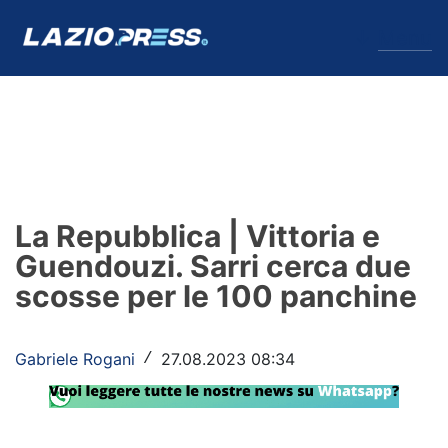
↓
Menu
Lazio
News
La Repubblica | Vittoria e
Formello
Guendouzi. Sarri cerca due
scosse per le 100 panchine
Infortuni
Primavera
Gabriele Rogani
27.08.2023 08:34
/
Calciomercato
Lazio Women