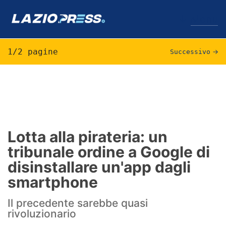
↓
Menu
1/2 pagine
Successivo
→
Lazio
News
Formello
Lotta alla pirateria: un
tribunale ordine a Google di
Infortuni
disinstallare un'app dagli
Primavera
smartphone
Calciomercato
Il precedente sarebbe quasi
rivoluzionario
Lazio Women