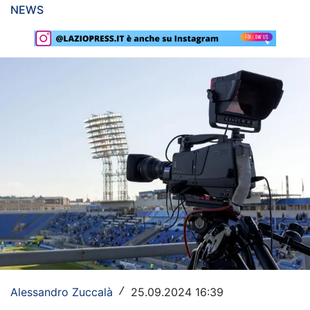
NEWS
Rassegna Lazio
Social
Calcio
Serie A
Champions League
Europa League
Altri Sport
Formula 1
Tennis
Alessandro Zuccalà
25.09.2024 16:39
Vela
/