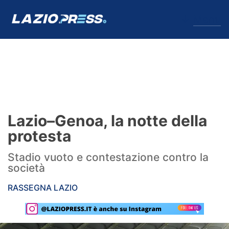
↓
Menu
Lazio
News
Lazio–Genoa, la notte della
Formello
protesta
Infortuni
Stadio vuoto e contestazione contro la
società
Primavera
RASSEGNA LAZIO
Calciomercato
Lazio Women