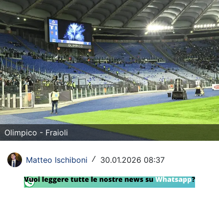
Rassegna Lazio
Social
Calcio
Serie A
Champions League
Europa League
Olimpico - Fraioli
Altri Sport
Matteo Ischiboni
30.01.2026 08:37
/
Formula 1
Tennis
Vela