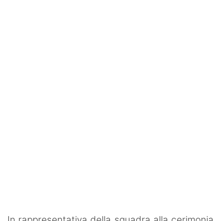
SHOP LAZIO
Contatti
In rappresentativa della squadra alla cerimonia