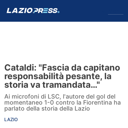
↓
Menu
Lazio
News
Cataldi: "Fascia da capitano
Formello
responsabilità pesante, la
storia va tramandata…"
Infortuni
Ai microfoni di LSC, l'autore del gol del
Primavera
momentaneo 1-0 contro la Fiorentina ha
parlato della storia della Lazio
Calciomercato
LAZIO
Lazio Women