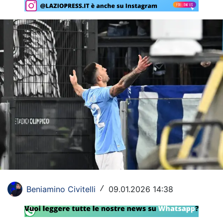
Rassegna Lazio
Social
Calcio
Serie A
Champions League
Europa League
Altri Sport
Formula 1
Tennis
Beniamino Civitelli
09.01.2026 14:38
/
Vela