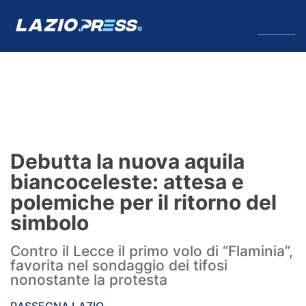
↓
Menu
Lazio
News
Debutta la nuova aquila
Formello
biancoceleste: attesa e
polemiche per il ritorno del
Infortuni
simbolo
Primavera
Contro il Lecce il primo volo di “Flaminia”,
favorita nel sondaggio dei tifosi
Calciomercato
nonostante la protesta
Lazio Women