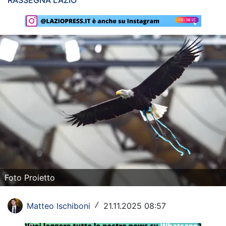
RASSEGNA LAZIO
Rassegna Lazio
Social
Calcio
Serie A
Champions League
Europa League
Altri Sport
Formula 1
Foto Proietto
Tennis
Matteo Ischiboni
21.11.2025 08:57
/
Vela