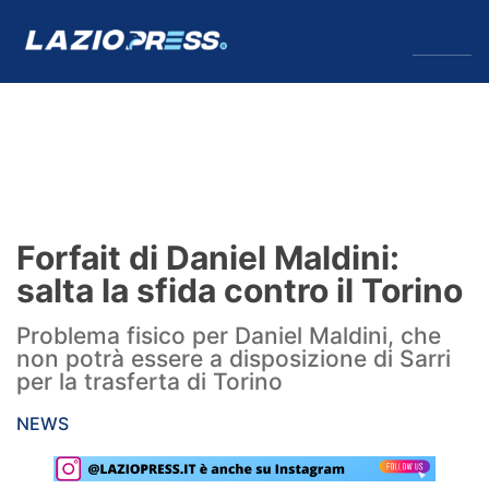
↓
Menu
Lazio
News
Forfait di Daniel Maldini:
Formello
salta la sfida contro il Torino
Infortuni
Problema fisico per Daniel Maldini, che
non potrà essere a disposizione di Sarri
Primavera
per la trasferta di Torino
Calciomercato
NEWS
Lazio Women