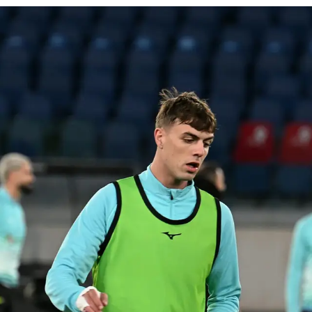
Rassegna Lazio
Social
Calcio
Serie A
Champions League
Europa League
Altri Sport
Formula 1
Tennis
Vela