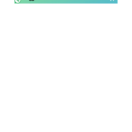
Rassegna Lazio
Social
Calcio
Serie A
Champions League
Europa League
Altri Sport
Formula 1
Tennis
Vela