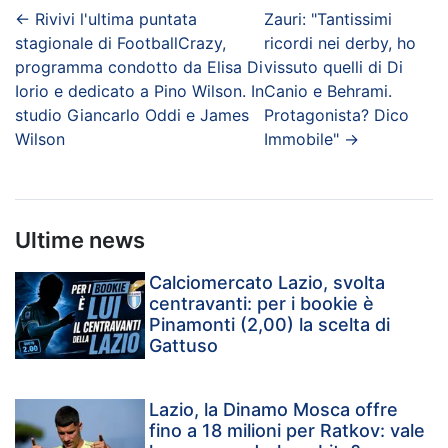
←
Rivivi l'ultima puntata
Zauri: "Tantissimi
stagionale di FootballCrazy,
ricordi nei derby, ho
programma condotto da Elisa Di
vissuto quelli di Di
Iorio e dedicato a Pino Wilson. In
Canio e Behrami.
studio Giancarlo Oddi e James
Protagonista? Dico
Wilson
Immobile"
→
Ultime news
Calciomercato Lazio, svolta
centravanti: per i bookie è
Pinamonti (2,00) la scelta di
Gattuso
Lazio, la Dinamo Mosca offre
fino a 18 milioni per Ratkov: vale