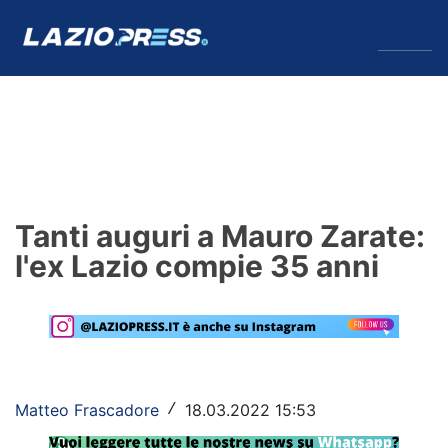
↓
Menu
Lazio
News
Tanti auguri a Mauro Zarate:
Formello
l'ex Lazio compie 35 anni
Infortuni
Primavera
Calciomercato
Matteo Frascadore
18.03.2022 15:53
/
Lazio Women