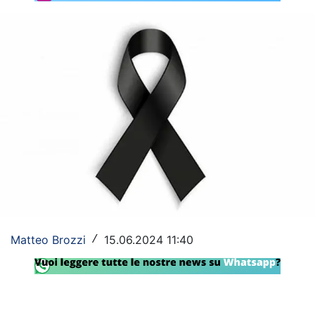
Rassegna Lazio
Social
Calcio
Serie A
Champions League
Europa League
Altri Sport
Formula 1
Matteo Brozzi
15.06.2024 11:40
/
Tennis
Vela