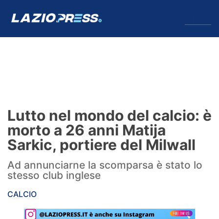
↓
Menu
Lazio
News
Lutto nel mondo del calcio: è
Formello
morto a 26 anni Matija
Sarkic, portiere del Milwall
Infortuni
Ad annunciarne la scomparsa è stato lo
Primavera
stesso club inglese
Calciomercato
CALCIO
Lazio Women