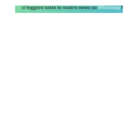
Rassegna Lazio
Social
Calcio
Serie A
Champions League
Europa League
Altri Sport
Formula 1
Tennis
Vela