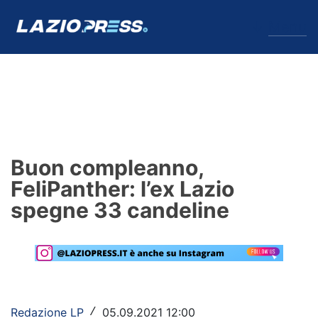
↓
Menu
Lazio
News
Buon compleanno,
Formello
FeliPanther: l’ex Lazio
spegne 33 candeline
Infortuni
Primavera
Calciomercato
Lazio Women
Redazione LP
05.09.2021 12:00
/