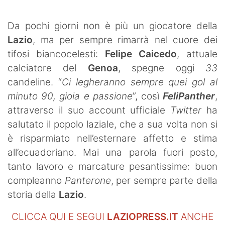
SHOP LAZIO
Da pochi giorni non è più un giocatore della
Contatti
Lazio
, ma per sempre rimarrà nel cuore dei
tifosi biancocelesti:
Felipe Caicedo
, attuale
calciatore del
Genoa
, spegne oggi
33
candeline. “
Ci legheranno sempre quei gol al
minuto 90, gioia e passione
”, così
FeliPanther
,
attraverso il suo account ufficiale
Twitter
ha
salutato il popolo laziale, che a sua volta non si
è risparmiato nell’esternare affetto e stima
all’ecuadoriano. Mai una parola fuori posto,
tanto lavoro e marcature pesantissime: buon
compleanno
Panterone
, per sempre parte della
storia della
Lazio
.
CLICCA QUI E SEGUI
LAZIOPRESS.IT
ANCHE