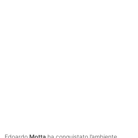
SHOP LAZIO
Contatti
Edoardo
Motta
ha conquistato l’ambiente