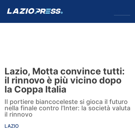
↓
Menu
Lazio
News
Lazio, Motta convince tutti:
Formello
il rinnovo è più vicino dopo
la Coppa Italia
Infortuni
Il portiere biancoceleste si gioca il futuro
Primavera
nella finale contro l’Inter: la società valuta
il rinnovo
Calciomercato
LAZIO
Lazio Women