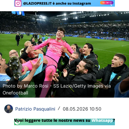
Rassegna Lazio
Social
Calcio
Serie A
Champions League
Europa League
Altri Sport
Photo by Marco Rosi - SS Lazio/Getty Images via
Onefootball
Formula 1
Tennis
Patrizio Pasqualini
08.05.2026 10:50
/
Vela