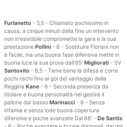
SHOP LAZIO
Contatti
Furlanetto
- 5,5 - Chiamato pochissimo in
causa, a cinque minuti dalla fine un intervento
non irresistibile compromette la gara e la sua
prestazione
Pollini
- 6 - Sostituire Floriani non
è facile, ma una buona fase difensiva mette in
buona luce la sua prova dall'85'
Migliorati
- SV
Santovito
- 6,5 - Tiene bene la difesa e corre
pochi rischi fino al gol del vantaggio della
Reggina
Kane
- 6 - Seconda presenza da
titolare e buona personalità nel gestire il
pallone dal basso
Marinacci
- 6 - Senza
infamia e senza lode buona copertura
difensiva e poche avanzate Dal 68' -
De Santis
- 6 - Poche avanzate e buone diagonali, dal gol