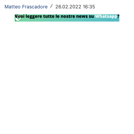
Matteo Frascadore
26.02.2022 16:35
/
Rassegna Lazio
Social
Calcio
Serie A
Champions League
Europa League
Altri Sport
Formula 1
Tennis
Vela