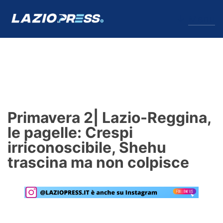
↓
Menu
Lazio
News
Primavera 2| Lazio-Reggina,
Formello
le pagelle: Crespi
irriconoscibile, Shehu
Infortuni
trascina ma non colpisce
Primavera
Calciomercato
Lazio Women