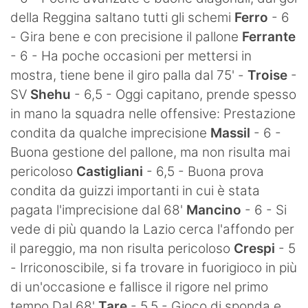
della Reggina saltano tutti gli schemi
Ferro
- 6
- Gira bene e con precisione il pallone
Ferrante
- 6 - Ha poche occasioni per mettersi in
mostra, tiene bene il giro palla dal 75' -
Troise
-
SV
Shehu
- 6,5 - Oggi capitano, prende spesso
in mano la squadra nelle offensive: Prestazione
condita da qualche imprecisione
Massil
- 6 -
Buona gestione del pallone, ma non risulta mai
pericoloso
Castigliani
- 6,5 - Buona prova
condita da guizzi importanti in cui è stata
pagata l'imprecisione dal 68'
Mancino
- 6 - Si
vede di più quando la Lazio cerca l'affondo per
il pareggio, ma non risulta pericoloso
Crespi
- 5
- Irriconoscibile, si fa trovare in fuorigioco in più
di un'occasione e fallisce il rigore nel primo
tempo Dal 68'
Tare
- 5,5 - Gioco di sponda e