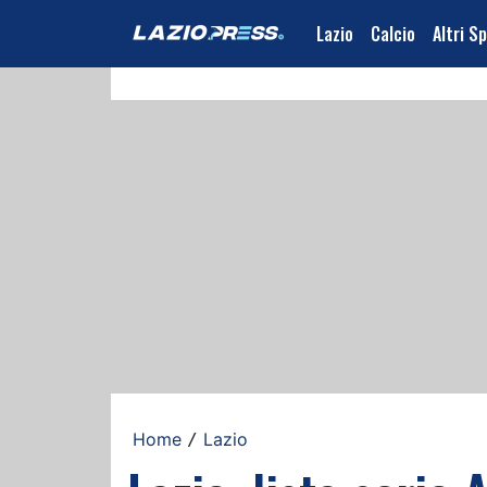
Lazio
Calcio
Altri S
Home
Lazio
/