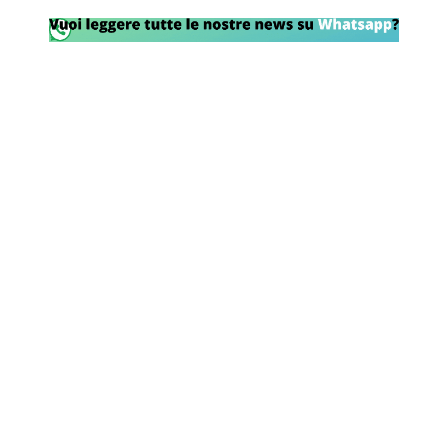
Rassegna Lazio
Social
Calcio
Serie A
Champions League
Europa League
Altri Sport
Formula 1
Tennis
Vela