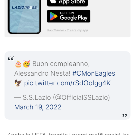
🎂🥳 Buon compleanno,
Alessandro Nesta!
#CMonEagles
🦅
pic.twitter.com/rSdOoIgg4K
— S.S.Lazio (@OfficialSSLazio)
March 19, 2022