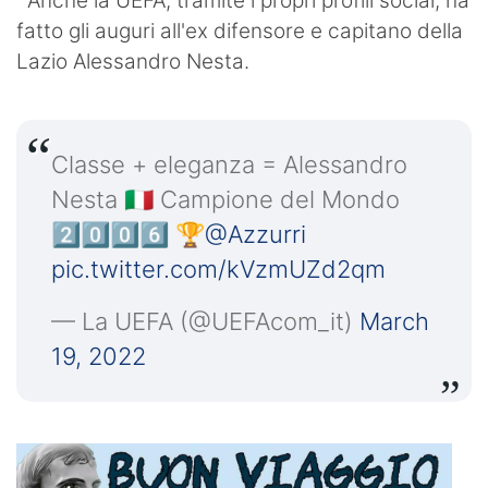
Anche la UEFA, tramite i propri profili social, ha
fatto gli auguri all'ex difensore e capitano della
Lazio Alessandro Nesta.
Classe + eleganza = Alessandro
Nesta 🇮🇹 Campione del Mondo
2⃣0⃣0⃣6⃣ 🏆
@Azzurri
pic.twitter.com/kVzmUZd2qm
— La UEFA (@UEFAcom_it)
March
19, 2022