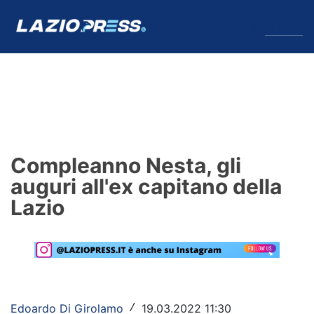
↓
Menu
Lazio
News
Compleanno Nesta, gli
Formello
auguri all'ex capitano della
Lazio
Infortuni
Primavera
Calciomercato
Lazio Women
Edoardo Di Girolamo
19.03.2022 11:30
/