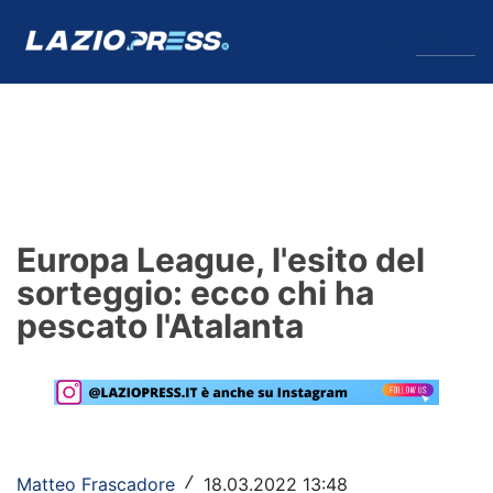
↓
Menu
Lazio
News
Europa League, l'esito del
Formello
sorteggio: ecco chi ha
pescato l'Atalanta
Infortuni
Primavera
Calciomercato
Lazio Women
Matteo Frascadore
18.03.2022 13:48
/