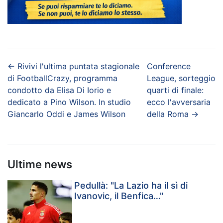
←
Rivivi l'ultima puntata stagionale
Conference
di FootballCrazy, programma
League, sorteggio
condotto da Elisa Di Iorio e
quarti di finale:
dedicato a Pino Wilson. In studio
ecco l'avversaria
Giancarlo Oddi e James Wilson
della Roma
→
Ultime news
Pedullà: "La Lazio ha il sì di
Ivanovic, il Benfica…"