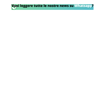
Rassegna Lazio
Social
Calcio
Serie A
Champions League
Europa League
Altri Sport
Formula 1
Tennis
Vela