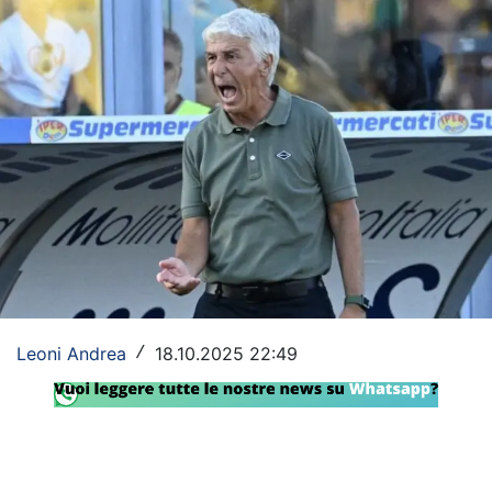
Rassegna Lazio
Social
Calcio
Serie A
Champions League
Europa League
Altri Sport
Leoni Andrea
18.10.2025 22:49
/
Formula 1
Tennis
Vela