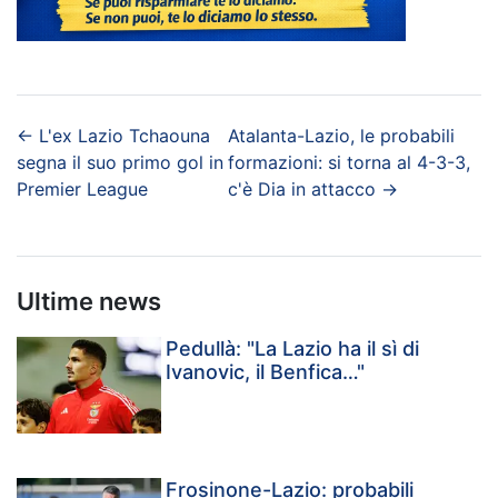
←
L'ex Lazio Tchaouna
Atalanta-Lazio, le probabili
segna il suo primo gol in
formazioni: si torna al 4-3-3,
Premier League
c'è Dia in attacco
→
Ultime news
Pedullà: "La Lazio ha il sì di
Ivanovic, il Benfica…"
Frosinone-Lazio: probabili