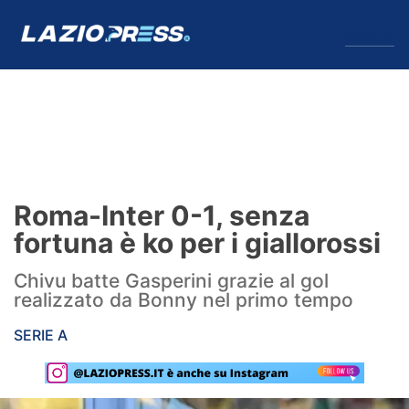
↓
Menu
Lazio
News
Roma-Inter 0-1, senza
Formello
fortuna è ko per i giallorossi
Infortuni
Chivu batte Gasperini grazie al gol
realizzato da Bonny nel primo tempo
Primavera
SERIE A
Calciomercato
Lazio Women