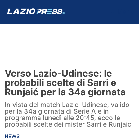
↓
Menu
Lazio
News
Verso Lazio-Udinese: le
Formello
probabili scelte di Sarri e
Runjaić per la 34a giornata
Infortuni
In vista del match Lazio-Udinese, valido
Primavera
per la 34a giornata di Serie A e in
programma lunedì alle 20:45, ecco le
Calciomercato
probabili scelte dei mister Sarri e Runjaic
Lazio Women
NEWS