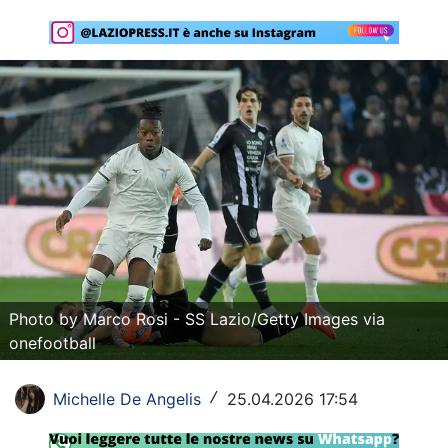
Rassegna Lazio
Social
Calcio
Serie A
Champions League
Europa League
Altri Sport
Photo by Marco Rosi - SS Lazio/Getty Images via
Formula 1
onefootball
Tennis
Michelle De Angelis
25.04.2026 17:54
/
Vela