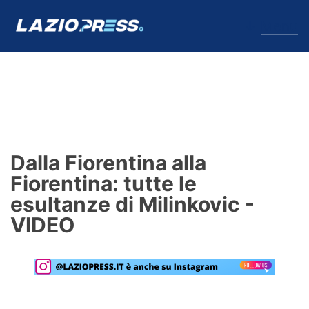
↓
Menu
Lazio
News
Dalla Fiorentina alla
Formello
Fiorentina: tutte le
esultanze di Milinkovic -
Infortuni
VIDEO
Primavera
Calciomercato
Lazio Women