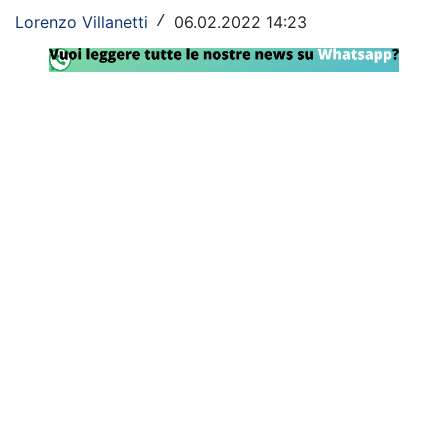
Lorenzo Villanetti
06.02.2022 14:23
/
Rassegna Lazio
Social
Calcio
Serie A
Champions League
Europa League
Altri Sport
Formula 1
Tennis
Vela