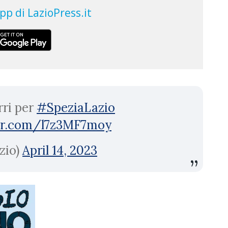
rri per
#SpeziaLazio
ter.com/l7z3MF7moy
zio)
April 14, 2023