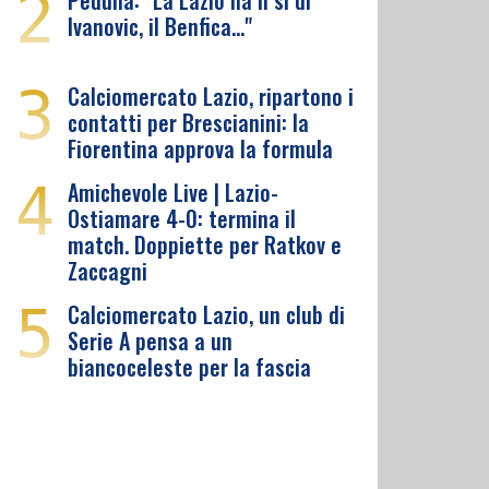
2
Pedullà: "La Lazio ha il sì di
Ivanovic, il Benfica…"
3
Calciomercato Lazio, ripartono i
contatti per Brescianini: la
Fiorentina approva la formula
4
Amichevole Live | Lazio-
Ostiamare 4-0: termina il
match. Doppiette per Ratkov e
Zaccagni
5
Calciomercato Lazio, un club di
Serie A pensa a un
biancoceleste per la fascia