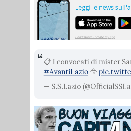
📋 I convocati di mister Sa
#AvantiLazio
🦅
pic.twit
— S.S.Lazio (@OfficialSSLa