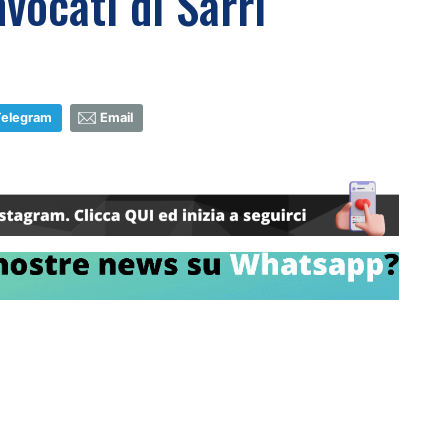
nvocati di Sarri
Telegram
Email