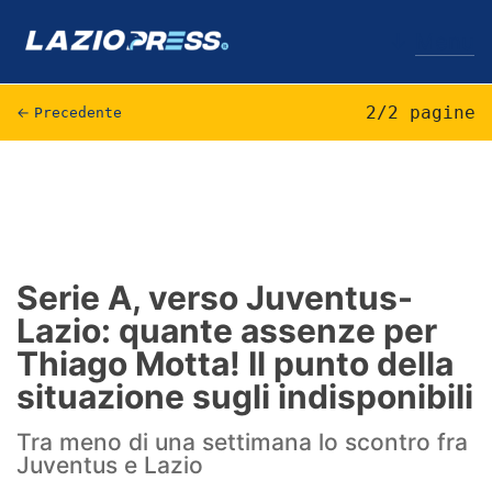
↓
Menu
2/2 pagine
←
Precedente
Lazio
News
Formello
Serie A, verso Juventus-
Lazio: quante assenze per
Infortuni
Thiago Motta! Il punto della
Primavera
situazione sugli indisponibili
Calciomercato
Tra meno di una settimana lo scontro fra
Juventus e Lazio
Lazio Women