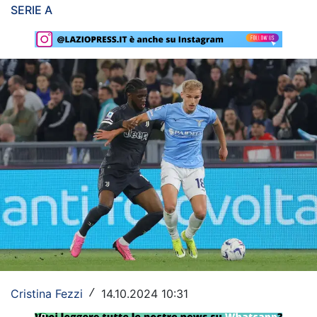
SERIE A
Rassegna Lazio
Social
Calcio
Serie A
Champions League
Europa League
Altri Sport
Formula 1
Tennis
Cristina Fezzi
14.10.2024 10:31
/
Vela