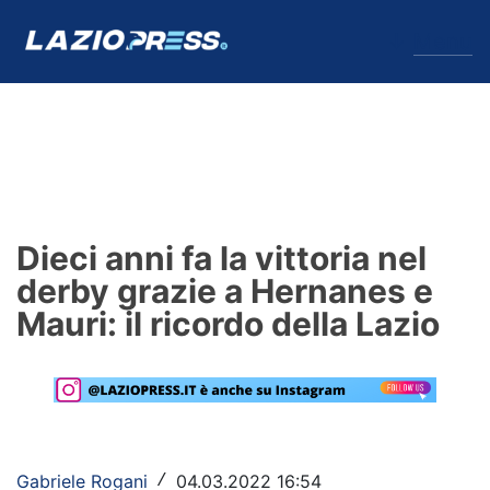
↓
Menu
Lazio
News
Dieci anni fa la vittoria nel
Formello
derby grazie a Hernanes e
Mauri: il ricordo della Lazio
Infortuni
Primavera
Calciomercato
Lazio Women
Gabriele Rogani
04.03.2022 16:54
/