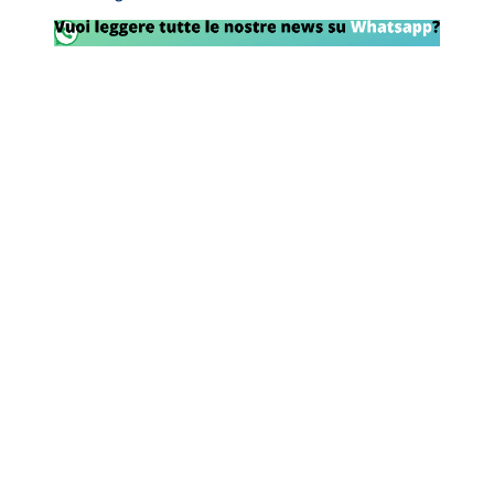
Rassegna Lazio
Social
Calcio
Serie A
Champions League
Europa League
Altri Sport
Formula 1
Tennis
Vela