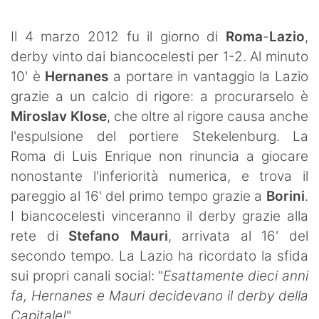
SHOP LAZIO
Il 4 marzo 2012 fu il giorno di
Roma
-
Lazio
,
Contatti
derby vinto dai biancocelesti per 1-2. Al minuto
10' è
Hernanes
a portare in vantaggio la Lazio
grazie a un calcio di rigore: a procurarselo è
Miroslav Klose
, che oltre al rigore causa anche
l'espulsione del portiere Stekelenburg. La
Roma di Luis Enrique non rinuncia a giocare
nonostante l'inferiorità numerica, e trova il
pareggio al 16' del primo tempo grazie a
Borini
.
I biancocelesti vinceranno il derby grazie alla
rete di
Stefano Mauri
, arrivata al 16' del
secondo tempo. La Lazio ha ricordato la sfida
sui propri canali social: "
Esattamente dieci anni
fa, Hernanes e Mauri decidevano il derby della
Capitale!
".