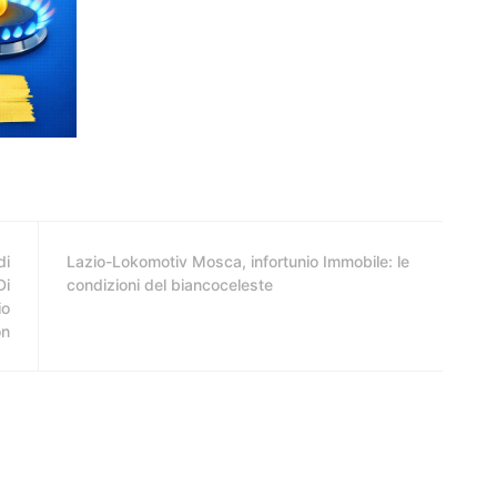
di
Lazio-Lokomotiv Mosca, infortunio Immobile: le
Di
condizioni del biancoceleste
io
on