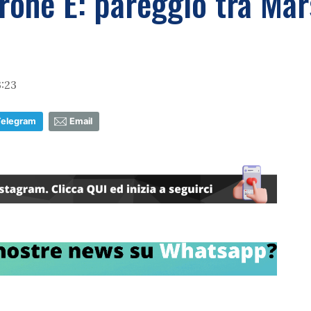
rone E: pareggio tra Mars
:23
Telegram
Email