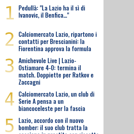
1
Pedullà: "La Lazio ha il sì di
Ivanovic, il Benfica…"
2
Calciomercato Lazio, ripartono i
contatti per Brescianini: la
Fiorentina approva la formula
3
Amichevole Live | Lazio-
Ostiamare 4-0: termina il
match. Doppiette per Ratkov e
Zaccagni
4
Calciomercato Lazio, un club di
Serie A pensa a un
biancoceleste per la fascia
5
Lazio, accordo con il nuovo
bomber: il suo club tratta la