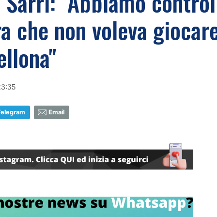
 Sarri: "Abbiamo control
a che non voleva giocare 
ellona"
3:35
Telegram
Email