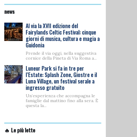
news
Al via la XVII edizione del
Fairylands Celtic Festival: cinque
giorni di musica, cultura e magia a
Guidonia
Prende il via oggi, nella suggestiva
cornice della Pineta di Via Roma a...
Luneur Park si fa in tre per
l’Estate: Splash Zone, Giostre e il
Luna Village, un festival serale a
ingresso gratuito
Un’esperienza che accompagna le
famiglie dal mattino fino alla sera. È
questa la...
🔥 Le più lette