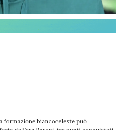
 la formazione biancoceleste può
ferta dell’era Baroni, tre punti conquistati