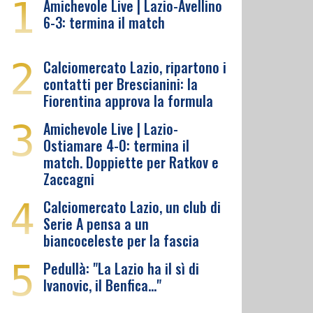
1
Amichevole Live | Lazio-Avellino
6-3: termina il match
2
Calciomercato Lazio, ripartono i
contatti per Brescianini: la
Fiorentina approva la formula
3
Amichevole Live | Lazio-
Ostiamare 4-0: termina il
match. Doppiette per Ratkov e
Zaccagni
4
Calciomercato Lazio, un club di
Serie A pensa a un
biancoceleste per la fascia
5
Pedullà: "La Lazio ha il sì di
Ivanovic, il Benfica…"