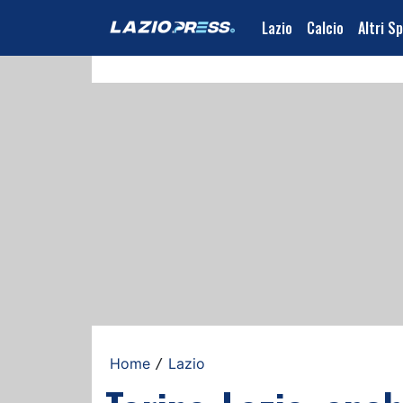
Lazio
Calcio
Altri S
Home
Lazio
/