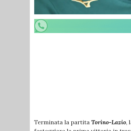
Terminata la partita
Torino-Lazio
,
festeggiare la prima vittoria in tras