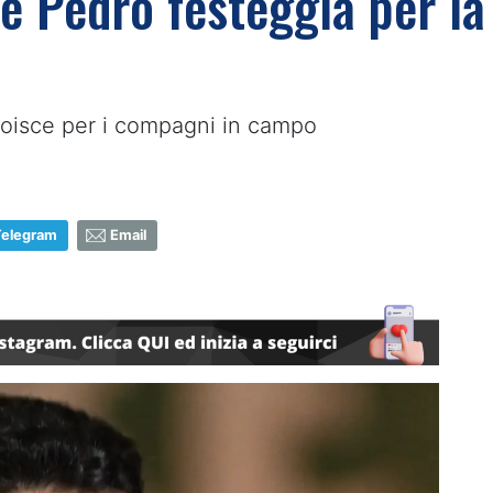
e Pedro festeggia per la 
gioisce per i compagni in campo
Telegram
Email