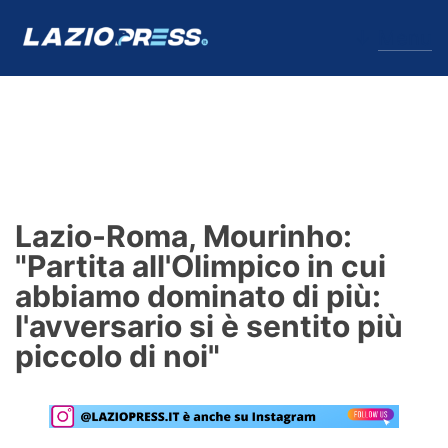
↓
Menu
Lazio
News
Lazio-Roma, Mourinho:
Formello
"Partita all'Olimpico in cui
abbiamo dominato di più:
Infortuni
l'avversario si è sentito più
Primavera
piccolo di noi"
Calciomercato
Lazio Women