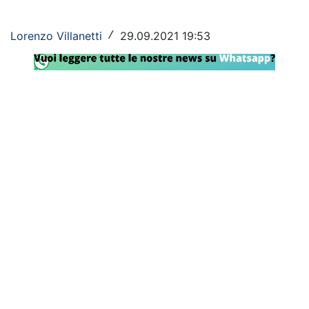
Rassegna Lazio
Lorenzo Villanetti
29.09.2021 19:53
/
Social
Calcio
Serie A
Champions League
Europa League
Altri Sport
Formula 1
Tennis
Vela