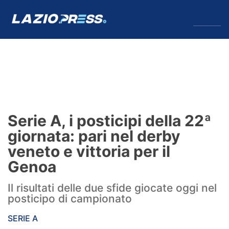
↓
Menu
Lazio
News
Serie A, i posticipi della 22ª
Formello
giornata: pari nel derby
veneto e vittoria per il
Infortuni
Genoa
Primavera
Il risultati delle due sfide giocate oggi nel
posticipo di campionato
Calciomercato
SERIE A
Lazio Women