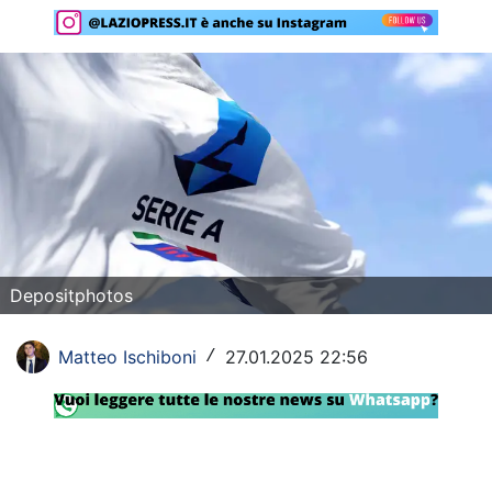
Rassegna Lazio
Social
Calcio
Serie A
Champions League
Europa League
Depositphotos
Altri Sport
Matteo Ischiboni
27.01.2025 22:56
/
Formula 1
Tennis
Vela