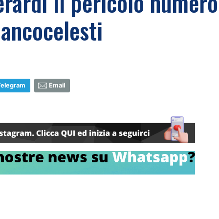
rardi il pericolo numero
iancocelesti
Telegram
Email