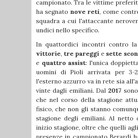
campionato. Tra le vittime preferit
ha segnato
nove reti
, come cont
squadra a cui l'attaccante nerove
undici nello specifico.
In quattordici incontri contro la
vittorie
,
tre pareggi
e
sette scon
e
quattro assist
: l'unica doppiett
uomini di Pioli arrivata per 3-2
l'esterno azzurro va in rete sia all
vinte dagli emiliani. Dal
2017
sono 
che nel corso della stagione attua
fisico, che non gli stanno comunqu
stagione degli emiliani. Al netto 
inizio stagione, oltre che quelli agl
presenze in campionato Berardi 