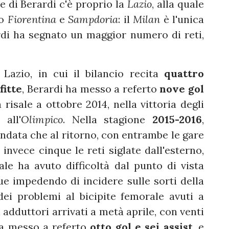
e di Berardi c'è proprio la
Lazio
, alla quale
ro
Fiorentina
e
Sampdoria
: il
Milan
è l'unica
rdi ha segnato un maggior numero di reti,
 Lazio, in cui il bilancio recita
quattro
fitte
, Berardi ha messo a referto
nove gol
a risale a ottobre 2014, nella vittoria degli
 all'
Olimpico
. Nella stagione
2015-2016
,
'andata che al ritorno, con entrambe le gare
invece cinque le reti siglate dall'esterno,
le ha avuto difficoltà dal punto di vista
e impedendo di incidere sulle sorti della
dei problemi al bicipite femorale avuti a
i adduttori arrivati a metà aprile, con venti
ha messo a referto
otto gol e sei assist
, e