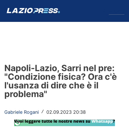
↓
Menu
Lazio
News
Napoli-Lazio, Sarri nel pre:
Formello
"Condizione fisica? Ora c'è
l'usanza di dire che è il
Infortuni
problema"
Primavera
Calciomercato
Gabriele Rogani
02.09.2023 20:38
/
Lazio Women