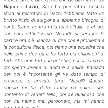
SHOP LAZIO
Napoli
e
Lazio
, Sarri ha presentato così la
sfida ai microfoni di Dazn: "
Abbiamo fatto un
Contatti
brutto inizio di stagione e abbiamo bisogno di
punti. Siamo contro i più forti d'Italia, è chiaro
che sarà difficilissimo. Quando si perdono le
partire ora c'è usanza di dire che il problema è
la condizione fisica, noi siamo una squadra che
nelle prime due gare ha fatto più chilometri di
tutti. Abbiamo fatto un bel ritiro, poi ci siamo un
po’ spenti invece di andare a salire. Kamada
per noi è importante gli va dato tempo di
crescere, è arrivato tardi. Napoli? Questo
popolo mi ha dato tantissimo quindi son
contento di vederli felici, poi c’è qualcosa che
non mi hanno mai perdonato, ma mi hanno
dato tantissimo".