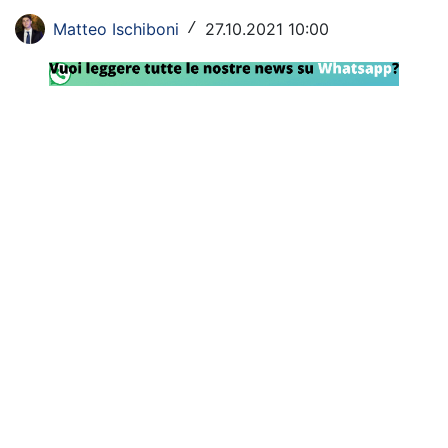
Rassegna Lazio
Matteo Ischiboni
27.10.2021 10:00
/
Social
Calcio
Serie A
Champions League
Europa League
Altri Sport
Formula 1
Tennis
Vela