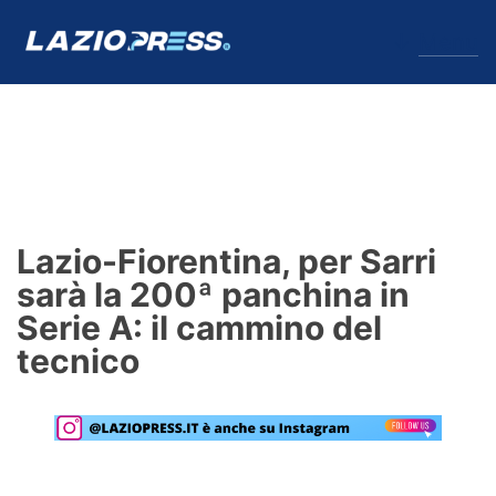
↓
Menu
Lazio
News
Lazio-Fiorentina, per Sarri
Formello
sarà la 200ª panchina in
Serie A: il cammino del
Infortuni
tecnico
Primavera
Calciomercato
Lazio Women