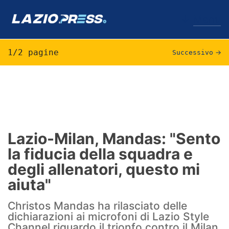
↓
Menu
1/2 pagine
Successivo
→
Lazio
News
Formello
Lazio-Milan, Mandas: "Sento
la fiducia della squadra e
Infortuni
degli allenatori, questo mi
Primavera
aiuta"
Calciomercato
Christos Mandas ha rilasciato delle
dichiarazioni ai microfoni di Lazio Style
Lazio Women
Channel riguardo il trionfo contro il Milan