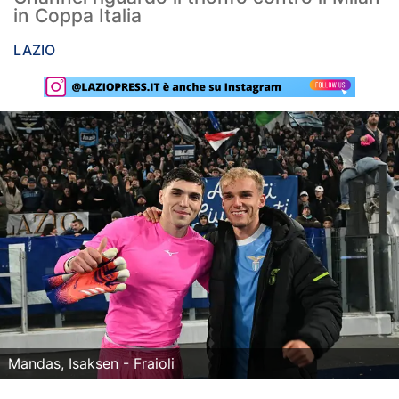
in Coppa Italia
Rassegna Lazio
LAZIO
Social
Calcio
Serie A
Champions League
Europa League
Altri Sport
Formula 1
Tennis
Mandas, Isaksen - Fraioli
Vela