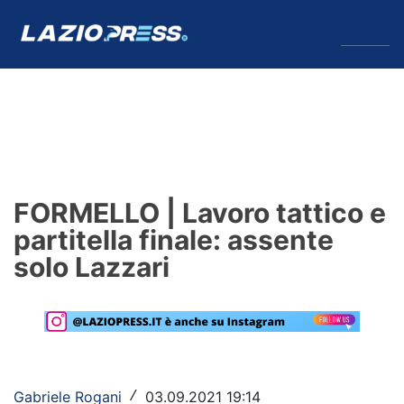
↓
Menu
Lazio
News
FORMELLO | Lavoro tattico e
Formello
partitella finale: assente
solo Lazzari
Infortuni
Primavera
Calciomercato
Lazio Women
Gabriele Rogani
03.09.2021 19:14
/