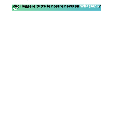
Rassegna Lazio
Social
Calcio
Serie A
Champions League
Europa League
Altri Sport
Formula 1
Tennis
Vela