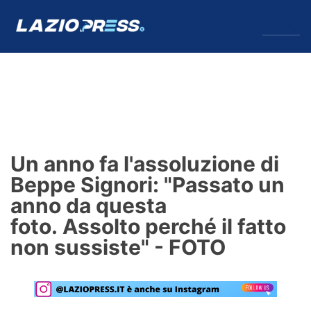
↓
Menu
Lazio
News
Un anno fa l'assoluzione di
Formello
Beppe Signori: "Passato un
anno da questa
Infortuni
foto. Assolto perché il fatto
Primavera
non sussiste" - FOTO
Calciomercato
Lazio Women