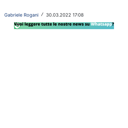
Rassegna Lazio
Gabriele Rogani
30.03.2022 17:08
/
Social
Calcio
Serie A
Champions League
Europa League
Altri Sport
Formula 1
Tennis
Vela