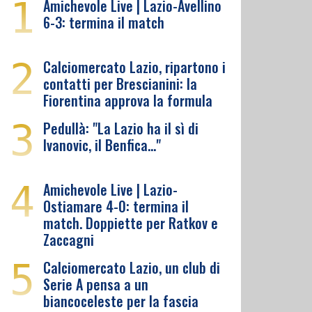
1
Amichevole Live | Lazio-Avellino
6-3: termina il match
2
Calciomercato Lazio, ripartono i
contatti per Brescianini: la
Fiorentina approva la formula
3
Pedullà: "La Lazio ha il sì di
Ivanovic, il Benfica…"
4
Amichevole Live | Lazio-
Ostiamare 4-0: termina il
match. Doppiette per Ratkov e
Zaccagni
5
Calciomercato Lazio, un club di
Serie A pensa a un
biancoceleste per la fascia