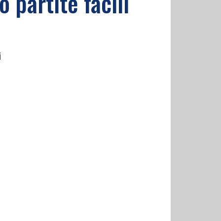
o partite facili
i