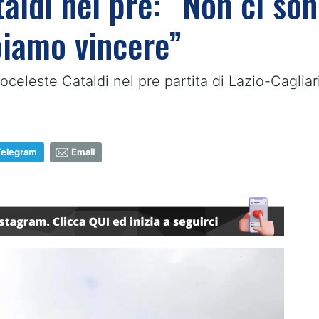
aldi nel pre: “Non ci son
biamo vincere”
celeste Cataldi nel pre partita di Lazio-Cagliar
Telegram
Email