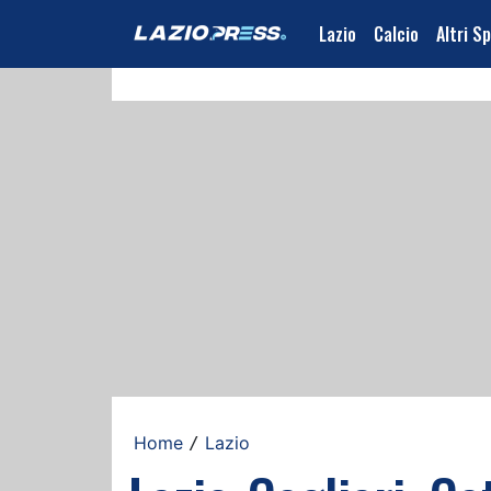
Lazio
Calcio
Altri S
Home
Lazio
/