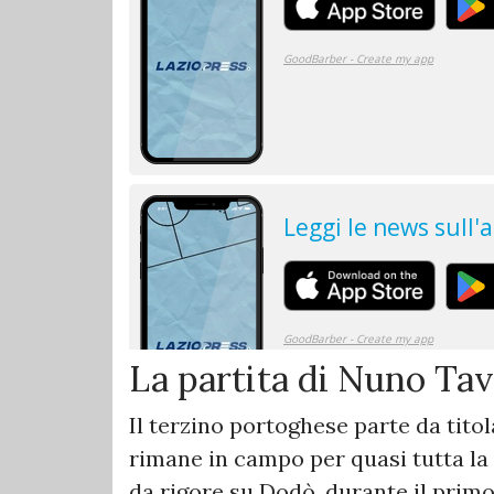
La partita di Nuno Ta
Il terzino portoghese parte da tito
rimane in campo per quasi tutta la p
da rigore su Dodò, durante il primo