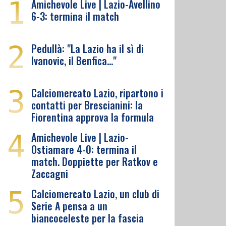
1
Amichevole Live | Lazio-Avellino
6-3: termina il match
2
Pedullà: "La Lazio ha il sì di
Ivanovic, il Benfica…"
3
Calciomercato Lazio, ripartono i
contatti per Brescianini: la
Fiorentina approva la formula
4
Amichevole Live | Lazio-
Ostiamare 4-0: termina il
match. Doppiette per Ratkov e
Zaccagni
5
Calciomercato Lazio, un club di
Serie A pensa a un
biancoceleste per la fascia