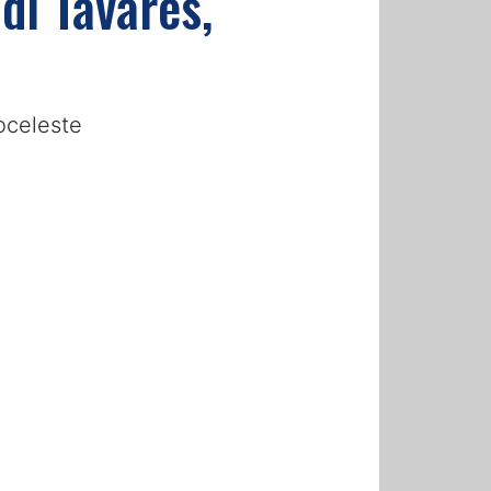
di Tavares,
coceleste