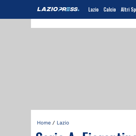
Lazio
Calcio
Altri S
Home
Lazio
/