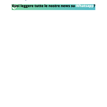
Rassegna Lazio
Social
Calcio
Serie A
Champions League
Europa League
Altri Sport
Formula 1
Tennis
Vela