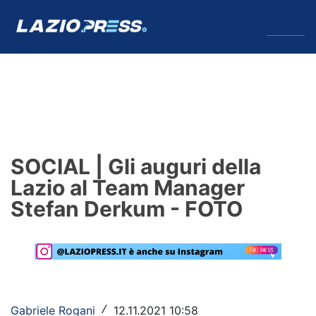
↓
Menu
Lazio
News
SOCIAL | Gli auguri della
Formello
Lazio al Team Manager
Stefan Derkum - FOTO
Infortuni
Primavera
Calciomercato
Lazio Women
Gabriele Rogani
12.11.2021 10:58
/