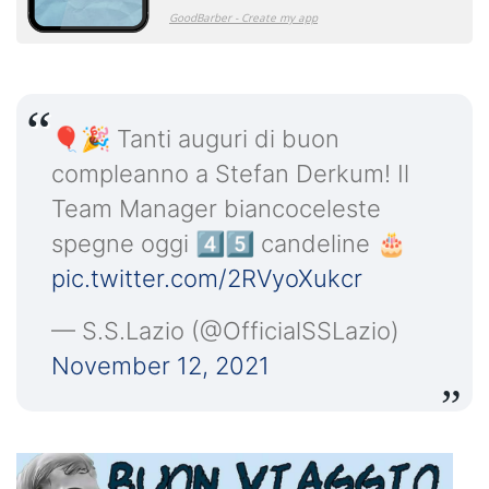
🎈🎉 Tanti auguri di buon
compleanno a Stefan Derkum! Il
Team Manager biancoceleste
spegne oggi 4️⃣5️⃣ candeline 🎂
pic.twitter.com/2RVyoXukcr
— S.S.Lazio (@OfficialSSLazio)
November 12, 2021