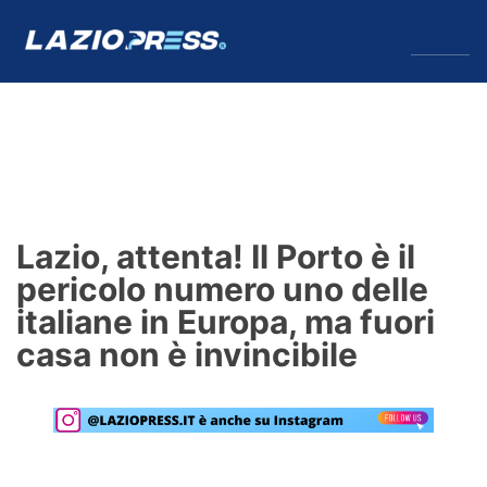
↓
Menu
Lazio
News
Lazio, attenta! Il Porto è il
Formello
pericolo numero uno delle
italiane in Europa, ma fuori
Infortuni
casa non è invincibile
Primavera
Calciomercato
Lazio Women