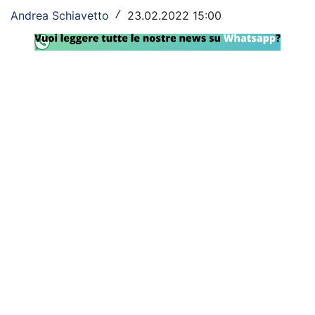
Andrea Schiavetto
23.02.2022 15:00
/
Rassegna Lazio
Social
Calcio
Serie A
Champions League
Europa League
Altri Sport
Formula 1
Tennis
Vela