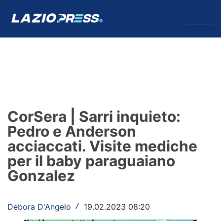
↓
Menu
Lazio
News
CorSera | Sarri inquieto:
Formello
Pedro e Anderson
acciaccati. Visite mediche
Infortuni
per il baby paraguaiano
Primavera
Gonzalez
Calciomercato
Debora D'Angelo
19.02.2023 08:20
/
Lazio Women