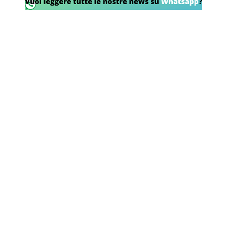
Rassegna Lazio
Social
Calcio
Serie A
Champions League
Europa League
Altri Sport
Formula 1
Tennis
Vela