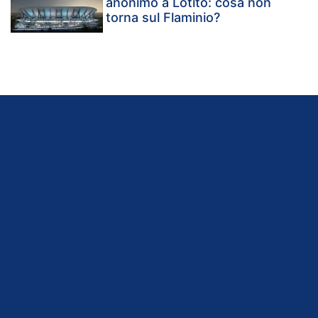
anonimo a Lotito: cosa non
torna sul Flaminio?