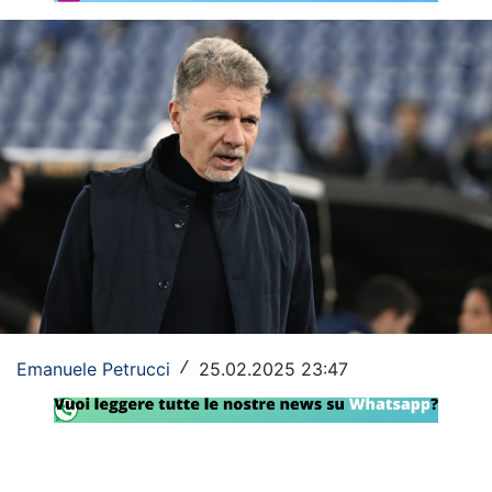
Rassegna Lazio
Social
Calcio
Serie A
Champions League
Europa League
Altri Sport
Formula 1
Emanuele Petrucci
25.02.2025 23:47
/
Tennis
Vela