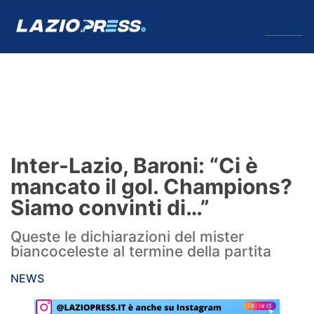
↓
Menu
Lazio
News
Inter-Lazio, Baroni: “Ci è
Formello
mancato il gol. Champions?
Siamo convinti di…”
Infortuni
Queste le dichiarazioni del mister
Primavera
biancoceleste al termine della partita
Calciomercato
NEWS
Lazio Women