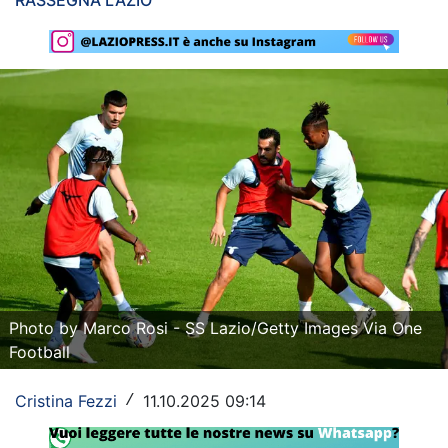
RASSEGNA LAZIO
Rassegna Lazio
Social
Calcio
Serie A
Champions League
Europa League
Altri Sport
Photo by Marco Rosi - SS Lazio/Getty Images Via One
Formula 1
Football
Tennis
Cristina Fezzi
11.10.2025 09:14
/
Vela