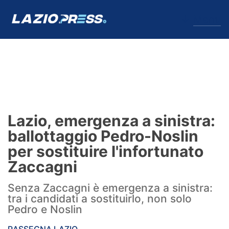
↓
Menu
Lazio
News
Lazio, emergenza a sinistra:
Formello
ballottaggio Pedro-Noslin
per sostituire l'infortunato
Infortuni
Zaccagni
Primavera
Senza Zaccagni è emergenza a sinistra:
tra i candidati a sostituirlo, non solo
Calciomercato
Pedro e Noslin
Lazio Women