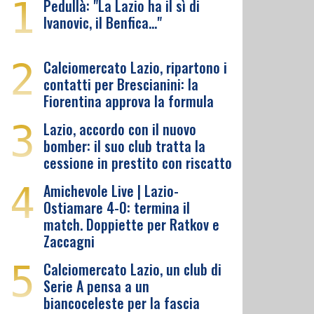
1
Pedullà: "La Lazio ha il sì di
Ivanovic, il Benfica…"
2
Calciomercato Lazio, ripartono i
contatti per Brescianini: la
Fiorentina approva la formula
3
Lazio, accordo con il nuovo
bomber: il suo club tratta la
cessione in prestito con riscatto
4
Amichevole Live | Lazio-
Ostiamare 4-0: termina il
match. Doppiette per Ratkov e
Zaccagni
5
Calciomercato Lazio, un club di
Serie A pensa a un
biancoceleste per la fascia