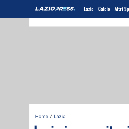
Lazio
Calcio
Altri S
Home
Lazio
/