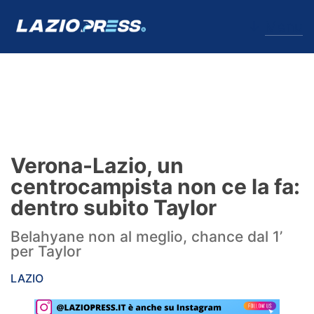
↓
Menu
Lazio
News
Verona-Lazio, un
Formello
centrocampista non ce la fa:
dentro subito Taylor
Infortuni
Belahyane non al meglio, chance dal 1’
Primavera
per Taylor
Calciomercato
LAZIO
Lazio Women