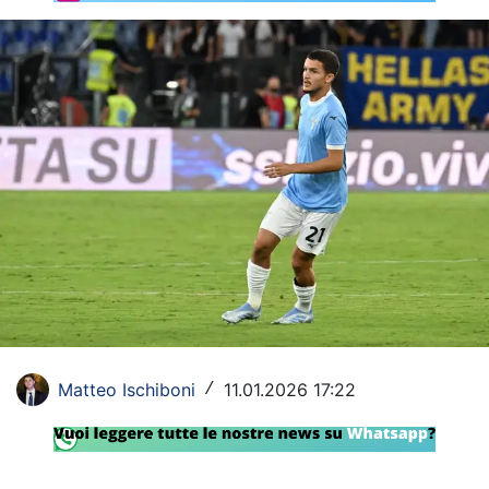
Rassegna Lazio
Social
Calcio
Serie A
Champions League
Europa League
Altri Sport
Formula 1
Matteo Ischiboni
11.01.2026 17:22
/
Tennis
Vela