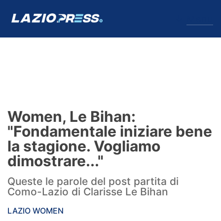
↓
Menu
Lazio
News
Women, Le Bihan:
Formello
"Fondamentale iniziare bene
la stagione. Vogliamo
Infortuni
dimostrare..."
Primavera
Queste le parole del post partita di
Como-Lazio di Clarisse Le Bihan
Calciomercato
LAZIO WOMEN
Lazio Women