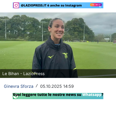
Rassegna Lazio
Social
Calcio
Serie A
Champions League
Europa League
Le Bihan - LazioPress
Altri Sport
Ginevra Sforza
05.10.2025 14:59
Formula 1
/
Tennis
Vela