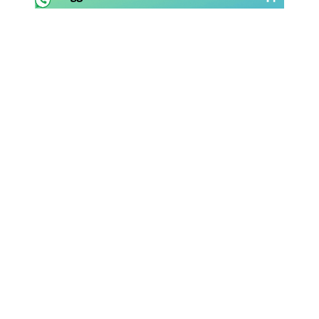
Rassegna Lazio
Social
Calcio
Serie A
Champions League
Europa League
Altri Sport
Formula 1
Tennis
Vela