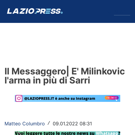
↓
Menu
Lazio
News
Il Messaggero| E' Milinkovic
Formello
l'arma in più di Sarri
Infortuni
Primavera
Calciomercato
Matteo Columbro
09.01.2022 08:31
/
Lazio Women