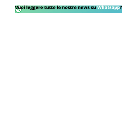
Rassegna Lazio
Social
Calcio
Serie A
Champions League
Europa League
Altri Sport
Formula 1
Tennis
Vela