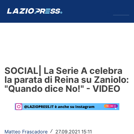
↓
Menu
Lazio
News
SOCIAL| La Serie A celebra
Formello
la parata di Reina su Zaniolo:
"Quando dice No!" - VIDEO
Infortuni
Primavera
Calciomercato
Lazio Women
Matteo Frascadore
27.09.2021 15:11
/