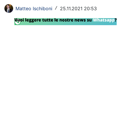
Rassegna Lazio
Matteo Ischiboni
25.11.2021 20:53
/
Social
Calcio
Serie A
Champions League
Europa League
Altri Sport
Formula 1
Tennis
Vela