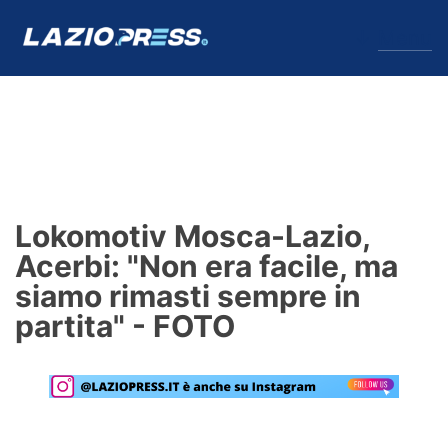
↓
Menu
Lazio
News
Lokomotiv Mosca-Lazio,
Formello
Acerbi: "Non era facile, ma
siamo rimasti sempre in
Infortuni
partita" - FOTO
Primavera
Calciomercato
Lazio Women