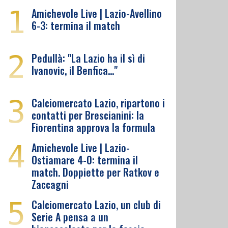
1
Amichevole Live | Lazio-Avellino
6-3: termina il match
2
Pedullà: "La Lazio ha il sì di
Ivanovic, il Benfica…"
3
Calciomercato Lazio, ripartono i
contatti per Brescianini: la
Fiorentina approva la formula
4
Amichevole Live | Lazio-
Ostiamare 4-0: termina il
match. Doppiette per Ratkov e
Zaccagni
5
Calciomercato Lazio, un club di
Serie A pensa a un