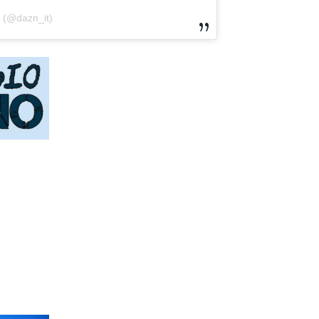
a (@dazn_it)