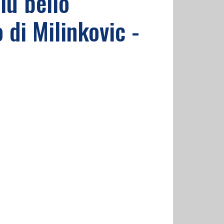
iù bello
 di Milinkovic -