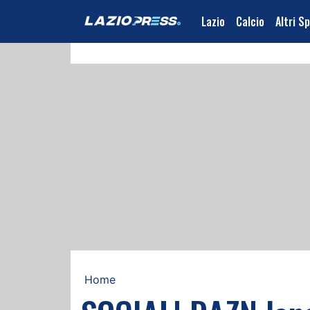
Lazio
Calcio
Altri S
Home