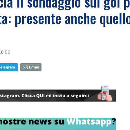
a il sondaggio sul gol p
ta: presente anche quello
16:00
Telegram
Email