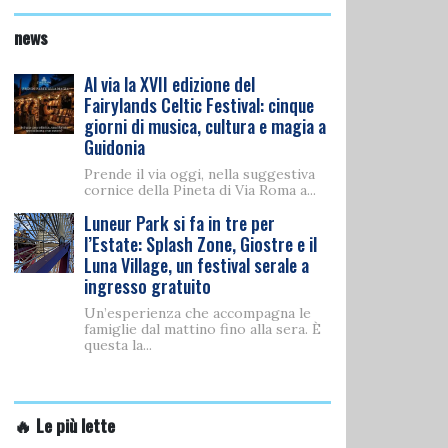
news
Al via la XVII edizione del
Fairylands Celtic Festival: cinque
giorni di musica, cultura e magia a
Guidonia
Prende il via oggi, nella suggestiva
cornice della Pineta di Via Roma a...
Luneur Park si fa in tre per
l’Estate: Splash Zone, Giostre e il
Luna Village, un festival serale a
ingresso gratuito
Un’esperienza che accompagna le
famiglie dal mattino fino alla sera. È
questa la...
🔥 Le più lette