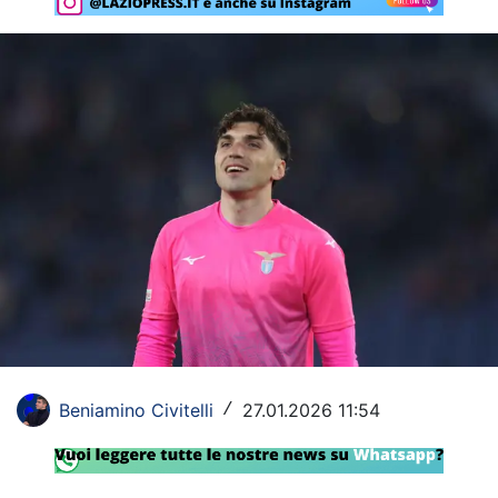
Rassegna Lazio
Social
Calcio
Serie A
Champions League
Europa League
Altri Sport
Formula 1
Beniamino Civitelli
27.01.2026 11:54
/
Tennis
Vela