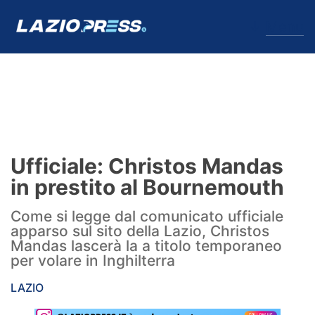
↓
Menu
Lazio
News
Ufficiale: Christos Mandas
Formello
in prestito al Bournemouth
Infortuni
Come si legge dal comunicato ufficiale
apparso sul sito della Lazio, Christos
Primavera
Mandas lascerà la a titolo temporaneo
per volare in Inghilterra
Calciomercato
LAZIO
Lazio Women