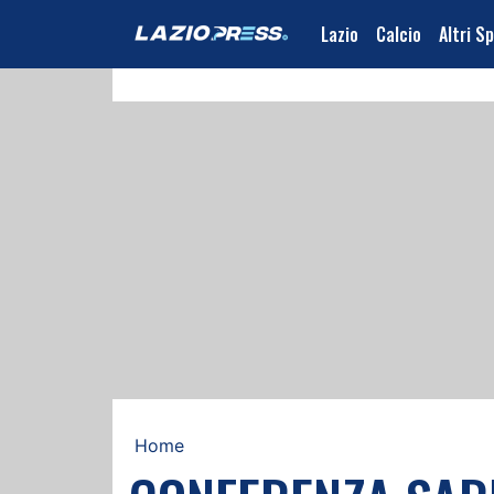
Lazio
Calcio
Altri S
Home