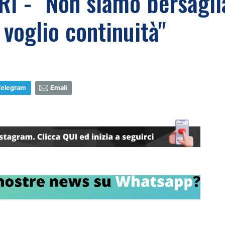
 - "Non siamo bersaglia
voglio continuità"
Telegram
Email