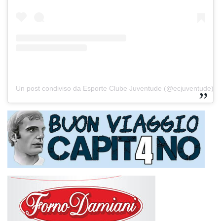
Un post condiviso da Esporte Clube Juventude (@ecjuventude)