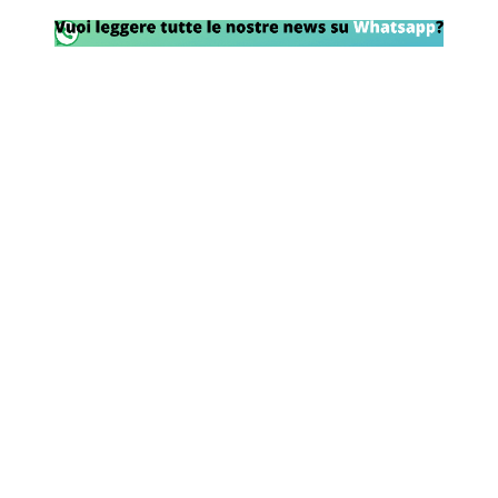
Rassegna Lazio
Social
Calcio
Serie A
Champions League
Europa League
Altri Sport
Formula 1
Tennis
Vela