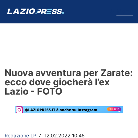
↓
Menu
Lazio
News
Nuova avventura per Zarate:
Formello
ecco dove giocherà l’ex
Lazio - FOTO
Infortuni
Primavera
Calciomercato
Lazio Women
Redazione LP
12.02.2022 10:45
/