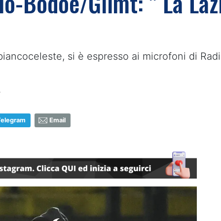
io-Bodoe/Glimt: " La Laz
biancoceleste, si è espresso ai microfoni di Rad
7
Telegram
Email