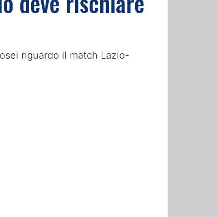
io deve rischiare
iosei riguardo il match Lazio-