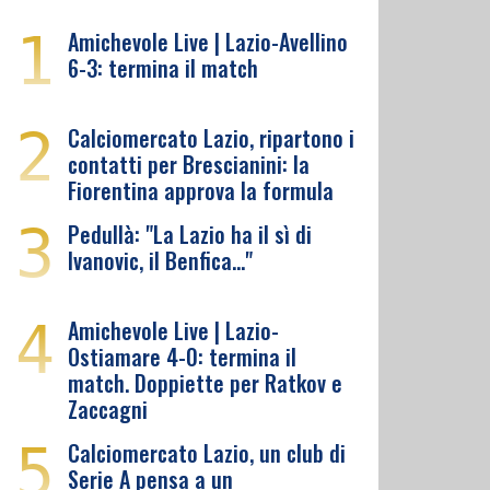
1
Amichevole Live | Lazio-Avellino
6-3: termina il match
2
Calciomercato Lazio, ripartono i
contatti per Brescianini: la
Fiorentina approva la formula
3
Pedullà: "La Lazio ha il sì di
Ivanovic, il Benfica…"
4
Amichevole Live | Lazio-
Ostiamare 4-0: termina il
match. Doppiette per Ratkov e
Zaccagni
5
Calciomercato Lazio, un club di
Serie A pensa a un